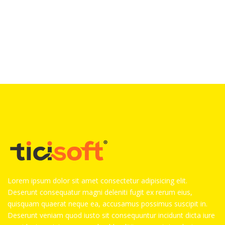
Lorem ipsum dolor sit amet consectetur adipisicing elit.
Deserunt consequatur magni deleniti fugit ex rerum eius,
quisquam quaerat neque ea, accusamus possimus suscipit in.
Deserunt veniam quod iusto sit consequuntur incidunt dicta iure