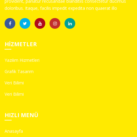
provident, pariatur recusandae blanditiis consectetur ducimus
doloribus. Itaque, facilis impedit expedita non quaerat illo
HIZMETLER
Yazılım Hizmetleri
Grafik Tasarım
Veri Bilimi
Veri Bilimi
HIZLI MENÜ
Anasayfa