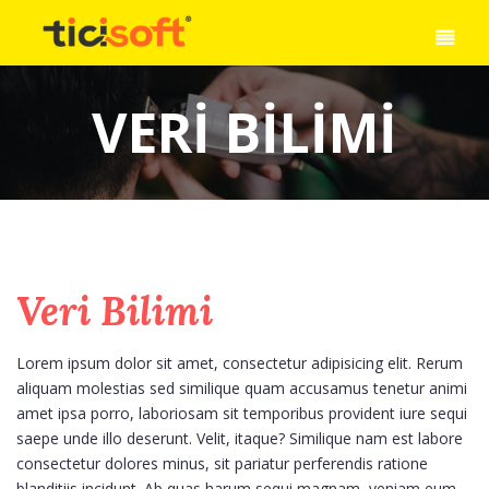
VERI BILIMI
Veri Bilimi
Lorem ipsum dolor sit amet, consectetur adipisicing elit. Rerum
aliquam molestias sed similique quam accusamus tenetur animi
amet ipsa porro, laboriosam sit temporibus provident iure sequi
saepe unde illo deserunt. Velit, itaque? Similique nam est labore
consectetur dolores minus, sit pariatur perferendis ratione
blanditiis incidunt. Ab quas harum sequi magnam, veniam eum