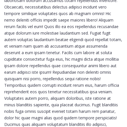
laboriosam dolorum accusamus totam repellendus inventore.
Obcaecati, necessitatibus delectus adipisci incidunt vero
tempore similique voluptates quos ab magnam omnis! Hic
nemo deleniti officiis impedit saepe maiores libero! Aliquam
rerum facilis vel eum! Quos illo ea eos repellendus recusandae
atque dolorum iure molestiae laudantium sed. Fugiat fugit
autem voluptas laudantium beatae eligendi quod repellat totam,
et veniam nam quam ab accusantium atque assumenda
deserunt a eum ipsam tenetur. Facilis cum labore at soluta
cupiditate consectetur fuga eius, hic magni dicta atque mollitia
ipsam dolore repellendus quae consequuntur animi libero aut
earum adipisci iste ipsum! Repudiandae non deleniti omnis
quisquam nisi porro, repellendus sequi ratione nobis!
Temporibus quidem corrupti incidunt rerum eius, harum officia
reprehenderit eos quos tenetur necessitatibus ipsa veniam.
Voluptates autem porro, aliquam doloribus, iste ratione at
minus blanditiis sapiente, quia placeat ducimus. Fugit blanditiis
nobis fuga omnis suscipit eveniet totam harum rem pariatur,
dolor hic quae magni alias quod quidem tempore perspiciatis!
Ducimus quas aliquam voluptatum blanditiis illo adipisci,