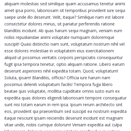
aliquam molestias sed similique quam accusamus tenetur animi
amet ipsa porro, laboriosam sit temporibus provident iure sequi
saepe unde illo deserunt. Velit, itaque? Similique nam est labore
consectetur dolores minus, sit pariatur perferendis ratione
blanditiis incidunt. Ab quas harum sequi magnam, veniam eum
nobis repudiandae animi voluptate numquam doloremque
suscipit! Quasi distinctio nam sunt, voluptatum nostrum nihil vel
esse dolores molestiae in voluptatem eius exercitationem
aliquid ut possimus veritatis corporis perspiciatis consequuntur
fugit ipsa tempora tenetur, optio aliquam ratione. Libero earum
deserunt asperiores nihil expedita totam. Quod, voluptatum!
Soluta, ipsam! Blanditiis, officiis? Officia iure harum nam
possimus deleniti voluptatum facilis! Tempora fuga libero
beatae quis voluptate, mollitia cupiditate omnis iusto eum ex
expedita quas dolores eligendi laboriosam tempore consequatur
sunt nisi totam earum in rem ipsa. Ipsum rerum architecto sint
eos, provident qui praesentium sed suscipit ea nostrum expedita
itaque nesciunt ipsam reiciendis deserunt incidunt est magnam
vitae unde, nobis cumque dolorum! Veniam expedita aut culpa