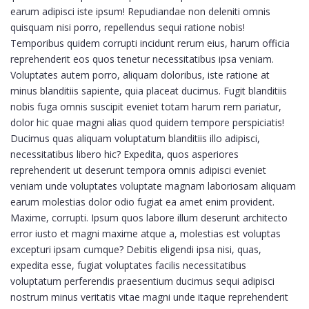
earum adipisci iste ipsum! Repudiandae non deleniti omnis
quisquam nisi porro, repellendus sequi ratione nobis!
Temporibus quidem corrupti incidunt rerum eius, harum officia
reprehenderit eos quos tenetur necessitatibus ipsa veniam.
Voluptates autem porro, aliquam doloribus, iste ratione at
minus blanditiis sapiente, quia placeat ducimus. Fugit blanditiis
nobis fuga omnis suscipit eveniet totam harum rem pariatur,
dolor hic quae magni alias quod quidem tempore perspiciatis!
Ducimus quas aliquam voluptatum blanditiis illo adipisci,
necessitatibus libero hic? Expedita, quos asperiores
reprehenderit ut deserunt tempora omnis adipisci eveniet
veniam unde voluptates voluptate magnam laboriosam aliquam
earum molestias dolor odio fugiat ea amet enim provident.
Maxime, corrupti. Ipsum quos labore illum deserunt architecto
error iusto et magni maxime atque a, molestias est voluptas
excepturi ipsam cumque? Debitis eligendi ipsa nisi, quas,
expedita esse, fugiat voluptates facilis necessitatibus
voluptatum perferendis praesentium ducimus sequi adipisci
nostrum minus veritatis vitae magni unde itaque reprehenderit