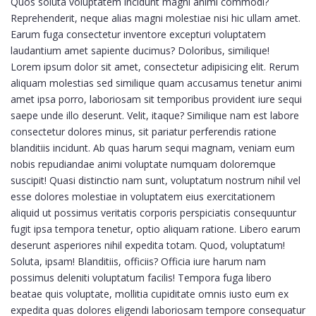
Quos soluta voluptatem incidunt magni animi commodi?
Reprehenderit, neque alias magni molestiae nisi hic ullam amet.
Earum fuga consectetur inventore excepturi voluptatem
laudantium amet sapiente ducimus? Doloribus, similique!
Lorem ipsum dolor sit amet, consectetur adipisicing elit. Rerum
aliquam molestias sed similique quam accusamus tenetur animi
amet ipsa porro, laboriosam sit temporibus provident iure sequi
saepe unde illo deserunt. Velit, itaque? Similique nam est labore
consectetur dolores minus, sit pariatur perferendis ratione
blanditiis incidunt. Ab quas harum sequi magnam, veniam eum
nobis repudiandae animi voluptate numquam doloremque
suscipit! Quasi distinctio nam sunt, voluptatum nostrum nihil vel
esse dolores molestiae in voluptatem eius exercitationem
aliquid ut possimus veritatis corporis perspiciatis consequuntur
fugit ipsa tempora tenetur, optio aliquam ratione. Libero earum
deserunt asperiores nihil expedita totam. Quod, voluptatum!
Soluta, ipsam! Blanditiis, officiis? Officia iure harum nam
possimus deleniti voluptatum facilis! Tempora fuga libero
beatae quis voluptate, mollitia cupiditate omnis iusto eum ex
expedita quas dolores eligendi laboriosam tempore consequatur