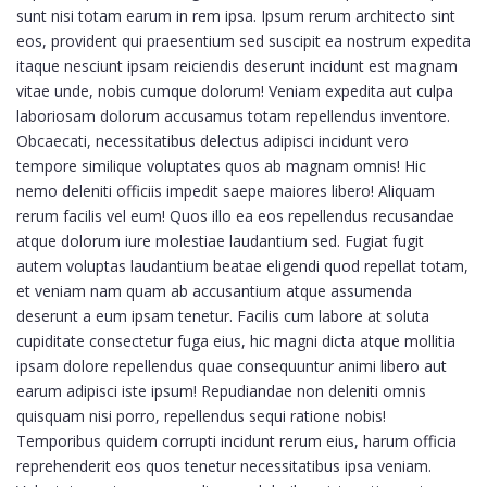
sunt nisi totam earum in rem ipsa. Ipsum rerum architecto sint
eos, provident qui praesentium sed suscipit ea nostrum expedita
itaque nesciunt ipsam reiciendis deserunt incidunt est magnam
vitae unde, nobis cumque dolorum! Veniam expedita aut culpa
laboriosam dolorum accusamus totam repellendus inventore.
Obcaecati, necessitatibus delectus adipisci incidunt vero
tempore similique voluptates quos ab magnam omnis! Hic
nemo deleniti officiis impedit saepe maiores libero! Aliquam
rerum facilis vel eum! Quos illo ea eos repellendus recusandae
atque dolorum iure molestiae laudantium sed. Fugiat fugit
autem voluptas laudantium beatae eligendi quod repellat totam,
et veniam nam quam ab accusantium atque assumenda
deserunt a eum ipsam tenetur. Facilis cum labore at soluta
cupiditate consectetur fuga eius, hic magni dicta atque mollitia
ipsam dolore repellendus quae consequuntur animi libero aut
earum adipisci iste ipsum! Repudiandae non deleniti omnis
quisquam nisi porro, repellendus sequi ratione nobis!
Temporibus quidem corrupti incidunt rerum eius, harum officia
reprehenderit eos quos tenetur necessitatibus ipsa veniam.