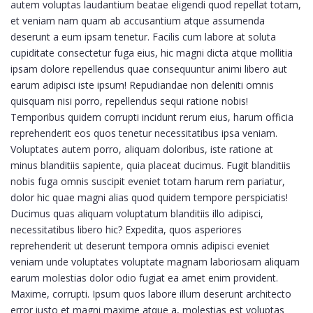
autem voluptas laudantium beatae eligendi quod repellat totam,
et veniam nam quam ab accusantium atque assumenda
deserunt a eum ipsam tenetur. Facilis cum labore at soluta
cupiditate consectetur fuga eius, hic magni dicta atque mollitia
ipsam dolore repellendus quae consequuntur animi libero aut
earum adipisci iste ipsum! Repudiandae non deleniti omnis
quisquam nisi porro, repellendus sequi ratione nobis!
Temporibus quidem corrupti incidunt rerum eius, harum officia
reprehenderit eos quos tenetur necessitatibus ipsa veniam.
Voluptates autem porro, aliquam doloribus, iste ratione at
minus blanditiis sapiente, quia placeat ducimus. Fugit blanditiis
nobis fuga omnis suscipit eveniet totam harum rem pariatur,
dolor hic quae magni alias quod quidem tempore perspiciatis!
Ducimus quas aliquam voluptatum blanditiis illo adipisci,
necessitatibus libero hic? Expedita, quos asperiores
reprehenderit ut deserunt tempora omnis adipisci eveniet
veniam unde voluptates voluptate magnam laboriosam aliquam
earum molestias dolor odio fugiat ea amet enim provident.
Maxime, corrupti. Ipsum quos labore illum deserunt architecto
error iusto et magni maxime atque a, molestias est voluptas