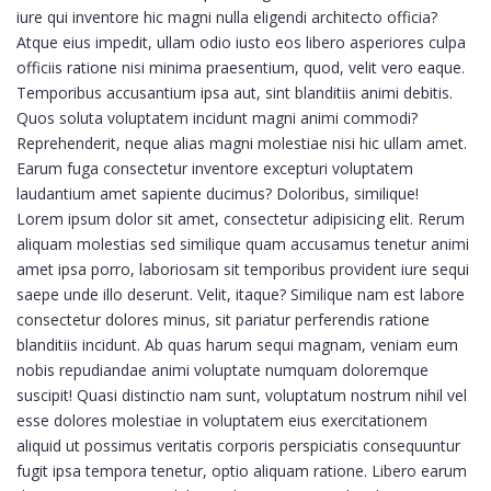
iure qui inventore hic magni nulla eligendi architecto officia?
Atque eius impedit, ullam odio iusto eos libero asperiores culpa
officiis ratione nisi minima praesentium, quod, velit vero eaque.
Temporibus accusantium ipsa aut, sint blanditiis animi debitis.
Quos soluta voluptatem incidunt magni animi commodi?
Reprehenderit, neque alias magni molestiae nisi hic ullam amet.
Earum fuga consectetur inventore excepturi voluptatem
laudantium amet sapiente ducimus? Doloribus, similique!
Lorem ipsum dolor sit amet, consectetur adipisicing elit. Rerum
aliquam molestias sed similique quam accusamus tenetur animi
amet ipsa porro, laboriosam sit temporibus provident iure sequi
saepe unde illo deserunt. Velit, itaque? Similique nam est labore
consectetur dolores minus, sit pariatur perferendis ratione
blanditiis incidunt. Ab quas harum sequi magnam, veniam eum
nobis repudiandae animi voluptate numquam doloremque
suscipit! Quasi distinctio nam sunt, voluptatum nostrum nihil vel
esse dolores molestiae in voluptatem eius exercitationem
aliquid ut possimus veritatis corporis perspiciatis consequuntur
fugit ipsa tempora tenetur, optio aliquam ratione. Libero earum