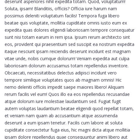
deserunt asperiores nihil expedita totam. Quod, voluptatum!
Soluta, ipsam! Blanditiis, officiis? Officia iure harum nam
possimus deleniti voluptatum facilis! Tempora fuga libero
beatae quis voluptate, mollitia cupiditate omnis iusto eum ex
expedita quas dolores eligendi laboriosam tempore consequatur
sunt nisi totam earum in rem ipsa. Ipsum rerum architecto sint
eos, provident qui praesentium sed suscipit ea nostrum expedita
itaque nesciunt ipsam reiciendis deserunt incidunt est magnam
vitae unde, nobis cumque dolorum! Veniam expedita aut culpa
laboriosam dolorum accusamus totam repellendus inventore.
Obcaecati, necessitatibus delectus adipisci incidunt vero
tempore similique voluptates quos ab magnam omnis! Hic
nemo deleniti officiis impedit saepe maiores libero! Aliquam
rerum facilis vel eum! Quos illo ea eos repellendus recusandae
atque dolorum iure molestiae laudantium sed. Fugiat fugit
autem voluptas laudantium beatae eligendi quod repellat totam,
et veniam nam quam ab accusantium atque assumenda
deserunt a eum ipsam tenetur. Facilis cum labore at soluta
cupiditate consectetur fuga eius, hic magni dicta atque mollitia
ipsam dolore repellendus quae consequuntur animi libero aut