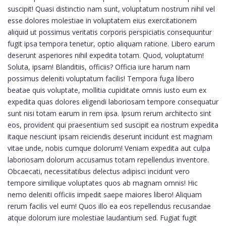
suscipit! Quasi distinctio nam sunt, voluptatum nostrum nihil vel
esse dolores molestiae in voluptatem eius exercitationem
aliquid ut possimus veritatis corporis perspiciatis consequuntur
fugit ipsa tempora tenetur, optio aliquam ratione. Libero earum
deserunt asperiores nihil expedita totam. Quod, voluptatum!
Soluta, ipsam! Blanditiis, officiis? Officia iure harum nam
possimus deleniti voluptatum facilis! Tempora fuga libero
beatae quis voluptate, mollitia cupiditate omnis iusto eum ex
expedita quas dolores eligendi laboriosam tempore consequatur
sunt nisi totam earum in rem ipsa. Ipsum rerum architecto sint
eos, provident qui praesentium sed suscipit ea nostrum expedita
itaque nesciunt ipsam reiciendis deserunt incidunt est magnam
vitae unde, nobis cumque dolorum! Veniam expedita aut culpa
laboriosam dolorum accusamus totam repellendus inventore.
Obcaecati, necessitatibus delectus adipisci incidunt vero
tempore similique voluptates quos ab magnam omnis! Hic
nemo deleniti officiis impedit saepe maiores libero! Aliquam
rerum facilis vel eum! Quos illo ea eos repellendus recusandae
atque dolorum iure molestiae laudantium sed. Fugiat fugit