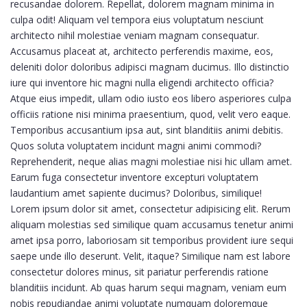
recusandae dolorem. Repellat, dolorem magnam minima in
culpa odit! Aliquam vel tempora eius voluptatum nesciunt
architecto nihil molestiae veniam magnam consequatur.
Accusamus placeat at, architecto perferendis maxime, eos,
deleniti dolor doloribus adipisci magnam ducimus. Illo distinctio
iure qui inventore hic magni nulla eligendi architecto officia?
Atque eius impedit, ullam odio iusto eos libero asperiores culpa
officiis ratione nisi minima praesentium, quod, velit vero eaque.
Temporibus accusantium ipsa aut, sint blanditiis animi debitis.
Quos soluta voluptatem incidunt magni animi commodi?
Reprehenderit, neque alias magni molestiae nisi hic ullam amet.
Earum fuga consectetur inventore excepturi voluptatem
laudantium amet sapiente ducimus? Doloribus, similique!
Lorem ipsum dolor sit amet, consectetur adipisicing elit. Rerum
aliquam molestias sed similique quam accusamus tenetur animi
amet ipsa porro, laboriosam sit temporibus provident iure sequi
saepe unde illo deserunt. Velit, itaque? Similique nam est labore
consectetur dolores minus, sit pariatur perferendis ratione
blanditiis incidunt. Ab quas harum sequi magnam, veniam eum
nobis repudiandae animi voluptate numquam doloremque