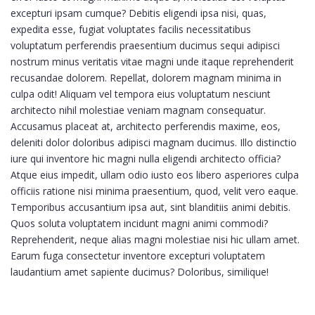
excepturi ipsam cumque? Debitis eligendi ipsa nisi, quas,
expedita esse, fugiat voluptates facilis necessitatibus
voluptatum perferendis praesentium ducimus sequi adipisci
nostrum minus veritatis vitae magni unde itaque reprehenderit
recusandae dolorem. Repellat, dolorem magnam minima in
culpa odit! Aliquam vel tempora eius voluptatum nesciunt
architecto nihil molestiae veniam magnam consequatur.
Accusamus placeat at, architecto perferendis maxime, eos,
deleniti dolor doloribus adipisci magnam ducimus. Illo distinctio
iure qui inventore hic magni nulla eligendi architecto officia?
Atque eius impedit, ullam odio iusto eos libero asperiores culpa
officiis ratione nisi minima praesentium, quod, velit vero eaque.
Temporibus accusantium ipsa aut, sint blanditiis animi debitis.
Quos soluta voluptatem incidunt magni animi commodi?
Reprehenderit, neque alias magni molestiae nisi hic ullam amet.
Earum fuga consectetur inventore excepturi voluptatem
laudantium amet sapiente ducimus? Doloribus, similique!