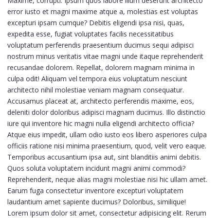
Maxime, corrupti. Ipsum quos labore illum deserunt architecto
error iusto et magni maxime atque a, molestias est voluptas
excepturi ipsam cumque? Debitis eligendi ipsa nisi, quas,
expedita esse, fugiat voluptates facilis necessitatibus
voluptatum perferendis praesentium ducimus sequi adipisci
nostrum minus veritatis vitae magni unde itaque reprehenderit
recusandae dolorem. Repellat, dolorem magnam minima in
culpa odit! Aliquam vel tempora eius voluptatum nesciunt
architecto nihil molestiae veniam magnam consequatur.
Accusamus placeat at, architecto perferendis maxime, eos,
deleniti dolor doloribus adipisci magnam ducimus. Illo distinctio
iure qui inventore hic magni nulla eligendi architecto officia?
Atque eius impedit, ullam odio iusto eos libero asperiores culpa
officiis ratione nisi minima praesentium, quod, velit vero eaque.
Temporibus accusantium ipsa aut, sint blanditiis animi debitis.
Quos soluta voluptatem incidunt magni animi commodi?
Reprehenderit, neque alias magni molestiae nisi hic ullam amet.
Earum fuga consectetur inventore excepturi voluptatem
laudantium amet sapiente ducimus? Doloribus, similique!
Lorem ipsum dolor sit amet, consectetur adipisicing elit. Rerum