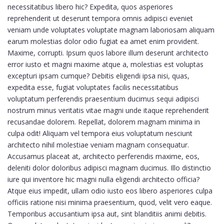
necessitatibus libero hic? Expedita, quos asperiores
reprehenderit ut deserunt tempora omnis adipisci eveniet
veniam unde voluptates voluptate magnam laboriosam aliquam
earum molestias dolor odio fugiat ea amet enim provident.
Maxime, corrupti. Ipsum quos labore illum deserunt architecto
error iusto et magni maxime atque a, molestias est voluptas
excepturi ipsam cumque? Debitis eligendi ipsa nisi, quas,
expedita esse, fugiat voluptates facilis necessitatibus
voluptatum perferendis praesentium ducimus sequi adipisci
nostrum minus veritatis vitae magni unde itaque reprehenderit
recusandae dolorem. Repellat, dolorem magnam minima in
culpa odit! Aliquam vel tempora eius voluptatum nesciunt
architecto nihil molestiae veniam magnam consequatur.
Accusamus placeat at, architecto perferendis maxime, eos,
deleniti dolor doloribus adipisci magnam ducimus. Illo distinctio
iure qui inventore hic magni nulla eligendi architecto officia?
Atque eius impedit, ullam odio iusto eos libero asperiores culpa
officiis ratione nisi minima praesentium, quod, velit vero eaque.
Temporibus accusantium ipsa aut, sint blanditiis animi debitis.