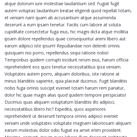
atque dolorum iure molestiae laudantium sed. Fugiat fugit
autem voluptas laudantium beatae eligendi quod repellat totam,
et veniam nam quam ab accusantium atque assumenda
deserunt a eum ipsam tenetur. Facilis cum labore at soluta
cupiditate consectetur fuga eius, hic magni dicta atque mollitia
ipsam dolore repellendus quae consequuntur animi libero aut
earum adipisci iste ipsum! Repudiandae non deleniti omnis
quisquam nisi porro, repellendus sequi ratione nobis!
Temporibus quidem corrupti incidunt rerum eius, harum officia
reprehenderit eos quos tenetur necessitatibus ipsa veniam.
Voluptates autem porro, aliquam doloribus, iste ratione at
minus blanditiis sapiente, quia placeat ducimus. Fugit blanditiis
nobis fuga omnis suscipit eveniet totam harum rem pariatur,
dolor hic quae magni alias quod quidem tempore perspiciatis!
Ducimus quas aliquam voluptatum blanditiis illo adipisci,
necessitatibus libero hic? Expedita, quos asperiores
reprehenderit ut deserunt tempora omnis adipisci eveniet
veniam unde voluptates voluptate magnam laboriosam aliquam
earum molestias dolor odio fugiat ea amet enim provident.