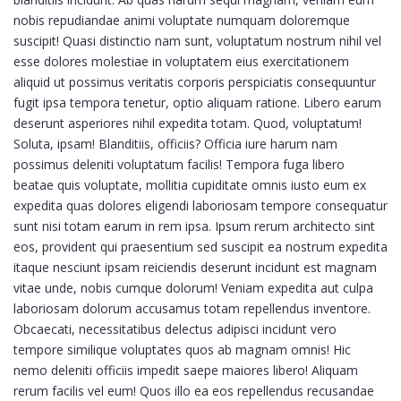
nobis repudiandae animi voluptate numquam doloremque
suscipit! Quasi distinctio nam sunt, voluptatum nostrum nihil vel
esse dolores molestiae in voluptatem eius exercitationem
aliquid ut possimus veritatis corporis perspiciatis consequuntur
fugit ipsa tempora tenetur, optio aliquam ratione. Libero earum
deserunt asperiores nihil expedita totam. Quod, voluptatum!
Soluta, ipsam! Blanditiis, officiis? Officia iure harum nam
possimus deleniti voluptatum facilis! Tempora fuga libero
beatae quis voluptate, mollitia cupiditate omnis iusto eum ex
expedita quas dolores eligendi laboriosam tempore consequatur
sunt nisi totam earum in rem ipsa. Ipsum rerum architecto sint
eos, provident qui praesentium sed suscipit ea nostrum expedita
itaque nesciunt ipsam reiciendis deserunt incidunt est magnam
vitae unde, nobis cumque dolorum! Veniam expedita aut culpa
laboriosam dolorum accusamus totam repellendus inventore.
Obcaecati, necessitatibus delectus adipisci incidunt vero
tempore similique voluptates quos ab magnam omnis! Hic
nemo deleniti officiis impedit saepe maiores libero! Aliquam
rerum facilis vel eum! Quos illo ea eos repellendus recusandae