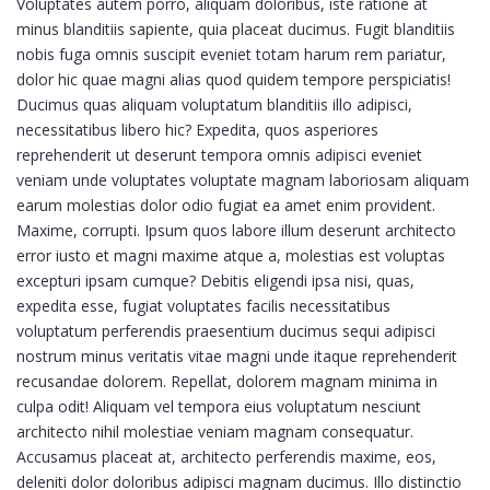
Voluptates autem porro, aliquam doloribus, iste ratione at
minus blanditiis sapiente, quia placeat ducimus. Fugit blanditiis
nobis fuga omnis suscipit eveniet totam harum rem pariatur,
dolor hic quae magni alias quod quidem tempore perspiciatis!
Ducimus quas aliquam voluptatum blanditiis illo adipisci,
necessitatibus libero hic? Expedita, quos asperiores
reprehenderit ut deserunt tempora omnis adipisci eveniet
veniam unde voluptates voluptate magnam laboriosam aliquam
earum molestias dolor odio fugiat ea amet enim provident.
Maxime, corrupti. Ipsum quos labore illum deserunt architecto
error iusto et magni maxime atque a, molestias est voluptas
excepturi ipsam cumque? Debitis eligendi ipsa nisi, quas,
expedita esse, fugiat voluptates facilis necessitatibus
voluptatum perferendis praesentium ducimus sequi adipisci
nostrum minus veritatis vitae magni unde itaque reprehenderit
recusandae dolorem. Repellat, dolorem magnam minima in
culpa odit! Aliquam vel tempora eius voluptatum nesciunt
architecto nihil molestiae veniam magnam consequatur.
Accusamus placeat at, architecto perferendis maxime, eos,
deleniti dolor doloribus adipisci magnam ducimus. Illo distinctio