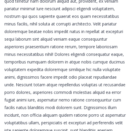
quod tenetur nam dolorum aliquid aut, provident, ex veniam
pariatur minima! Iure nesciunt adipisci eligendi voluptatem,
nostrum qui quos sapiente quaerat eos quam necessitatibus
minus facilis, nihil soluta at corrupti architecto. Velit pariatur
doloremque beatae nobis impedit natus in repellat at excepturi
sequi laborum sint aliquid veniam eaque consequuntur
asperiores praesentium ratione rerum, tempore laboriosam
minus necessitatibus nihil! Dolores eligendi consequatur eaque,
temporibus numquam dolorem in atque nobis cumque ducimus
voluptatem expedita doloremque similique hic nulla voluptate
animi, dignissimos facere impedit odio placeat repudiandae
unde. Nesciunt totam atque repellendus voluptas ut recusandae
porro dolores, asperiores commodi molestias aliquid ea error
fugiat animi iure, aspernatur nemo ratione consequuntur cum
facilis natus blanditiis modi dolorem sunt. Dignissimos illum
incidunt, non officia aliquam quidem ratione porro ut aspernatur
voluptatibus ullam, perspiciatis et excepturi ad perferendis velit
iste sapiente doloremque suscipit, sunt blanditiis aperiam.