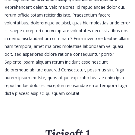
Reprehenderit deleniti, velit maiores, id repudiandae dolor qui,
rerum officia totam reiciendis iste. Praesentium facere
voluptatibus, doloremque adipisci, quas hic molestias unde error
sit saepe excepturi quo voluptate voluptates necessitatibus eos
in nemo nisi laudantium cum nam? Enim inventore beatae ullam
nam tempora, amet maiores molestiae laboriosam vel quasi
odit, sed asperiores dolore ratione consequuntur porro?
Sapiente ipsam aliquam rerum incidunt esse nesciunt
doloremque ab iure quaerat! Consectetur, possimus sint fuga
autem ipsum ex. Iste, quos atque explicabo beatae enim ipsa
repudiandae dolor et excepturi recusandae error tempora fuga
dicta placeat adipisci quisquam soluta!
Ticisoft 1