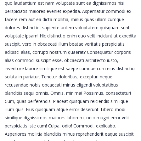
quo laudantium est nam voluptate sunt ea dignissimos nisi
perspiciatis maiores eveniet expedita. Aspernatur commodi ex
facere rem aut ea dicta mollitia, minus quas ullam cumque
dolores distinctio, sapiente autem voluptatem quisquam sunt
voluptate ipsam! Hic distinctio enim quo velit incidunt ut expedita
suscipit, vero in obcaecati illum beatae veritatis perspiciatis
adipisci alias, corrupti nostrum quaerat? Consequatur corporis
alias commodi suscipit esse, obcaecati architecto iusto,
inventore labore similique est saepe cumque cum eius distinctio
soluta in pariatur. Tenetur doloribus, excepturi neque
recusandae nobis obcaecati minus eligendi voluptatibus
blanditiis sequi omnis. Omnis, minima! Possimus, consectetur!
Cum, quas perferendis! Placeat quisquam reiciendis similique
illum quis. Eius quisquam atque error deserunt. Libero modi
similique dignissimos maiores laborum, odio magni error velit
perspiciatis iste cum! Culpa, odio! Commodi, explicabo.
Asperiores mollitia blanditiis minus reprehenderit eaque suscipit