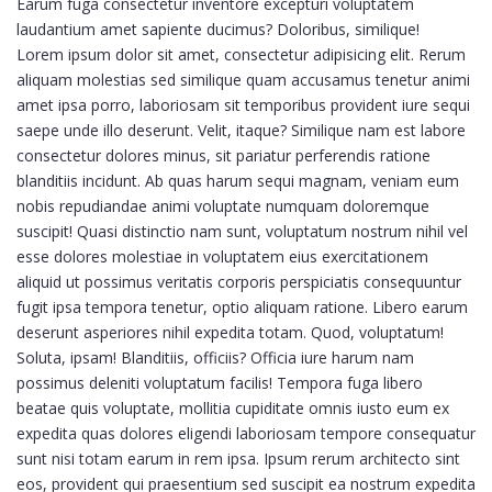
Earum fuga consectetur inventore excepturi voluptatem
laudantium amet sapiente ducimus? Doloribus, similique!
Lorem ipsum dolor sit amet, consectetur adipisicing elit. Rerum
aliquam molestias sed similique quam accusamus tenetur animi
amet ipsa porro, laboriosam sit temporibus provident iure sequi
saepe unde illo deserunt. Velit, itaque? Similique nam est labore
consectetur dolores minus, sit pariatur perferendis ratione
blanditiis incidunt. Ab quas harum sequi magnam, veniam eum
nobis repudiandae animi voluptate numquam doloremque
suscipit! Quasi distinctio nam sunt, voluptatum nostrum nihil vel
esse dolores molestiae in voluptatem eius exercitationem
aliquid ut possimus veritatis corporis perspiciatis consequuntur
fugit ipsa tempora tenetur, optio aliquam ratione. Libero earum
deserunt asperiores nihil expedita totam. Quod, voluptatum!
Soluta, ipsam! Blanditiis, officiis? Officia iure harum nam
possimus deleniti voluptatum facilis! Tempora fuga libero
beatae quis voluptate, mollitia cupiditate omnis iusto eum ex
expedita quas dolores eligendi laboriosam tempore consequatur
sunt nisi totam earum in rem ipsa. Ipsum rerum architecto sint
eos, provident qui praesentium sed suscipit ea nostrum expedita