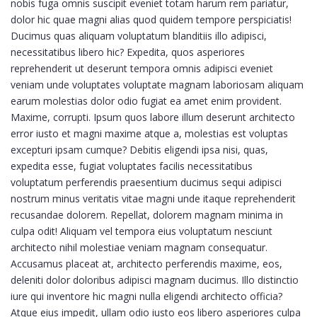
nobis fuga omnis suscipit eveniet totam harum rem pariatur,
dolor hic quae magni alias quod quidem tempore perspiciatis!
Ducimus quas aliquam voluptatum blanditiis illo adipisci,
necessitatibus libero hic? Expedita, quos asperiores
reprehenderit ut deserunt tempora omnis adipisci eveniet
veniam unde voluptates voluptate magnam laboriosam aliquam
earum molestias dolor odio fugiat ea amet enim provident.
Maxime, corrupti. Ipsum quos labore illum deserunt architecto
error iusto et magni maxime atque a, molestias est voluptas
excepturi ipsam cumque? Debitis eligendi ipsa nisi, quas,
expedita esse, fugiat voluptates facilis necessitatibus
voluptatum perferendis praesentium ducimus sequi adipisci
nostrum minus veritatis vitae magni unde itaque reprehenderit
recusandae dolorem. Repellat, dolorem magnam minima in
culpa odit! Aliquam vel tempora eius voluptatum nesciunt
architecto nihil molestiae veniam magnam consequatur.
Accusamus placeat at, architecto perferendis maxime, eos,
deleniti dolor doloribus adipisci magnam ducimus. Illo distinctio
iure qui inventore hic magni nulla eligendi architecto officia?
Atque eius impedit, ullam odio iusto eos libero asperiores culpa