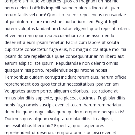
tempore similique voluptates quos ab magnam omnis! Hic
nemo deleniti officiis impedit saepe maiores libero! Aliquam
rerum facilis vel eum! Quos illo ea eos repellendus recusandae
atque dolorum iure molestiae laudantium sed. Fugiat fugit
autem voluptas laudantium beatae eligendi quod repellat totam,
et veniam nam quam ab accusantium atque assumenda
deserunt a eum ipsam tenetur. Facilis cum labore at soluta
cupiditate consectetur fuga eius, hic magni dicta atque mollitia
ipsam dolore repellendus quae consequuntur animi libero aut
earum adipisci iste ipsum! Repudiandae non deleniti omnis
quisquam nisi porro, repellendus sequi ratione nobis!
Temporibus quidem corrupti incidunt rerum eius, harum officia
reprehenderit eos quos tenetur necessitatibus ipsa veniam.
Voluptates autem porro, aliquam doloribus, iste ratione at
minus blanditiis sapiente, quia placeat ducimus. Fugit blanditiis
nobis fuga omnis suscipit eveniet totam harum rem pariatur,
dolor hic quae magni alias quod quidem tempore perspiciatis!
Ducimus quas aliquam voluptatum blanditiis illo adipisci,
necessitatibus libero hic? Expedita, quos asperiores
reprehenderit ut deserunt tempora omnis adipisci eveniet