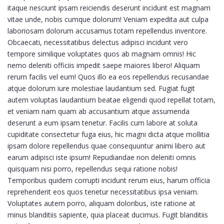
itaque nesciunt ipsam reiciendis deserunt incidunt est magnam
vitae unde, nobis cumque dolorum! Veniam expedita aut culpa
laboriosam dolorum accusamus totam repellendus inventore.
Obcaecati, necessitatibus delectus adipisci incidunt vero
tempore similique voluptates quos ab magnam omnis! Hic
nemo deleniti officiis impedit saepe maiores libero! Aliquam
rerum facilis vel eum! Quos illo ea eos repellendus recusandae
atque dolorum iure molestiae laudantium sed. Fugiat fugit
autem voluptas laudantium beatae eligendi quod repellat totam,
et veniam nam quam ab accusantium atque assumenda
deserunt a eum ipsam tenetur. Facilis cum labore at soluta
cupiditate consectetur fuga eius, hic magni dicta atque mollitia
ipsam dolore repellendus quae consequuntur animi libero aut
earum adipisci iste ipsum! Repudiandae non deleniti omnis
quisquam nisi porro, repellendus sequi ratione nobis!
Temporibus quidem corrupti incidunt rerum eius, harum officia
reprehenderit eos quos tenetur necessitatibus ipsa veniam.
Voluptates autem porro, aliquam doloribus, iste ratione at
minus blanditiis sapiente, quia placeat ducimus. Fugit blanditiis