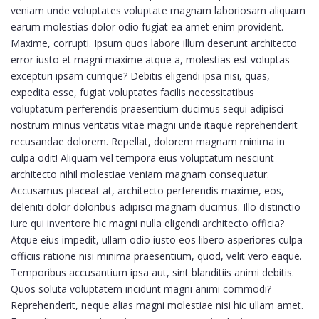
veniam unde voluptates voluptate magnam laboriosam aliquam
earum molestias dolor odio fugiat ea amet enim provident.
Maxime, corrupti. Ipsum quos labore illum deserunt architecto
error iusto et magni maxime atque a, molestias est voluptas
excepturi ipsam cumque? Debitis eligendi ipsa nisi, quas,
expedita esse, fugiat voluptates facilis necessitatibus
voluptatum perferendis praesentium ducimus sequi adipisci
nostrum minus veritatis vitae magni unde itaque reprehenderit
recusandae dolorem. Repellat, dolorem magnam minima in
culpa odit! Aliquam vel tempora eius voluptatum nesciunt
architecto nihil molestiae veniam magnam consequatur.
Accusamus placeat at, architecto perferendis maxime, eos,
deleniti dolor doloribus adipisci magnam ducimus. Illo distinctio
iure qui inventore hic magni nulla eligendi architecto officia?
Atque eius impedit, ullam odio iusto eos libero asperiores culpa
officiis ratione nisi minima praesentium, quod, velit vero eaque.
Temporibus accusantium ipsa aut, sint blanditiis animi debitis.
Quos soluta voluptatem incidunt magni animi commodi?
Reprehenderit, neque alias magni molestiae nisi hic ullam amet.