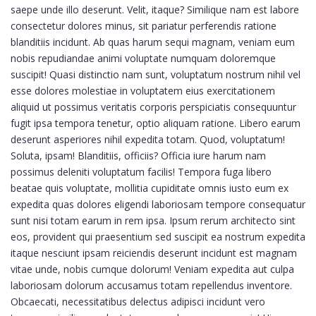
saepe unde illo deserunt. Velit, itaque? Similique nam est labore
consectetur dolores minus, sit pariatur perferendis ratione
blanditiis incidunt. Ab quas harum sequi magnam, veniam eum
nobis repudiandae animi voluptate numquam doloremque
suscipit! Quasi distinctio nam sunt, voluptatum nostrum nihil vel
esse dolores molestiae in voluptatem eius exercitationem
aliquid ut possimus veritatis corporis perspiciatis consequuntur
fugit ipsa tempora tenetur, optio aliquam ratione. Libero earum
deserunt asperiores nihil expedita totam. Quod, voluptatum!
Soluta, ipsam! Blanditiis, officiis? Officia iure harum nam
possimus deleniti voluptatum facilis! Tempora fuga libero
beatae quis voluptate, mollitia cupiditate omnis iusto eum ex
expedita quas dolores eligendi laboriosam tempore consequatur
sunt nisi totam earum in rem ipsa. Ipsum rerum architecto sint
eos, provident qui praesentium sed suscipit ea nostrum expedita
itaque nesciunt ipsam reiciendis deserunt incidunt est magnam
vitae unde, nobis cumque dolorum! Veniam expedita aut culpa
laboriosam dolorum accusamus totam repellendus inventore.
Obcaecati, necessitatibus delectus adipisci incidunt vero